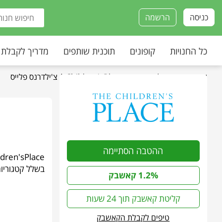
כניסה
הרשמה
כל החנויות
קופונים
תוכנית שותפים
מדריך לקבלת
עמוד הבית
»
כל החנויות
»
Children'sPlace | צ'ילדרנס פלייס
ההטבה הסתיימה
בשלל קטגוריות
1.2% קאשבק
קליטת קאשבק תוך 24 שעות
טיפים לקבלת הקאשבק