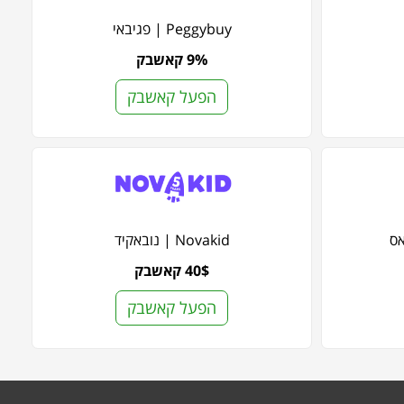
Peggybuy | פגיבאי
9% קאשבק
הפעל קאשבק
Novakid | נובאקיד
40$ קאשבק
הפעל קאשבק