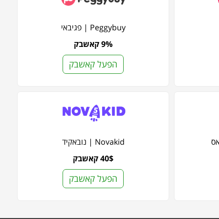
Peggybuy | פגיבאי
9% קאשבק
הפעל קאשבק
Novakid | נובאקיד
40$ קאשבק
הפעל קאשבק