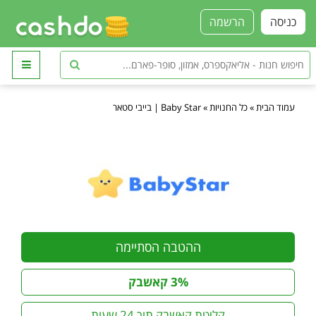
כניסה
הרשמה
עמוד הבית
»
כל החנויות
»
Baby Star | בייבי סטאר
ההטבה הסתיימה
3% קאשבק
קליטת קאשבק תוך 24 שעות