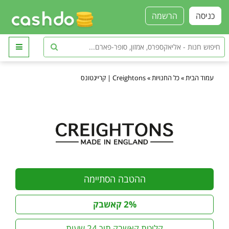
כניסה
הרשמה
עמוד הבית
»
כל החנויות
»
Creightons | קרייגטונס
ההטבה הסתיימה
2% קאשבק
קליטת קאשבק תוך 24 שעות