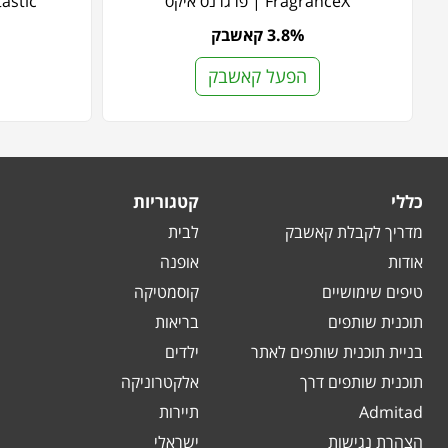
FragranceX | פרגרנס איקס
kfantastic
3.8% קאשבק
הפעל קאשבק
כללי
קטגוריות
מדריך לקבלת קאשבק
לבית
אודות
אופנה
טיפים שימושיים
קוסמטיקה
תוכנית שותפים
בריאות
בניית תוכנית שותפים לאתר
ילדים
תוכנית שותפים דרך
אלקטרוניקה
Admitad
תיירות
הצהרת נגישות
ישראלי