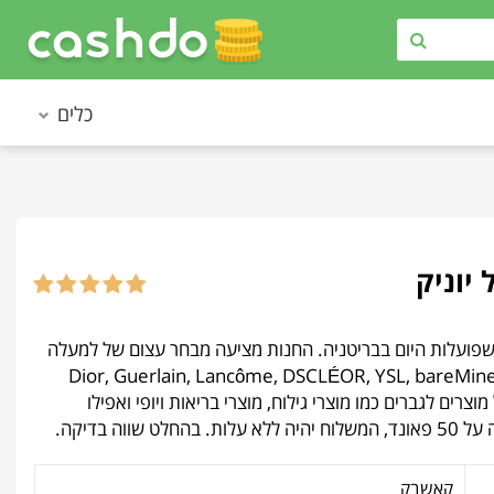
כלים
 טיפוח שפועלות היום בבריטניה. החנות מציעה מבחר עצום של למעלה
: Dior, Guerlain, Lancôme, DSCLÉOR, YSL, bareMinerals, Glem, Elemis, Xen-Tan,
ות מציעה גם מבחר גדול של מוצרים לגברים כמו מוצרי גילוח, מוצרי בריאות ויופי ואפילו
 בדיקה.
קאשבק