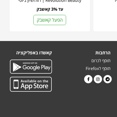
Revolution Beauty | רוולושיון ביוטי
עד 3% קאשבק
הפעל קאשבק
הרחבות
קאשדו באפליקציה
תוסף לכרום
תוסף לFirefox