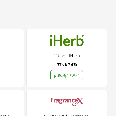
iHerb | אייהרב
4% קאשבק
הפעל קאשבק