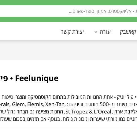
 קאשבק
עזרה
יצירת קשר
Feelunique • פיל יוניק
Feeluniqu • פיל יוניק - אחת החנויות המובילות בתחום הקוסמטיקה ומוצרי
מ -35000 מוצרים מיותר מ -500 מותגים וביניהם
Kerastase, אליזבת ארדן, St Tropez & L'Oreal, החנ
 מורתי שיערות ומכונות גילוח. בנוסף אם תזמינו בסכום שעולה על 50 פאונד, המשלוח יהיה ללא עלות. בהחלט שווה