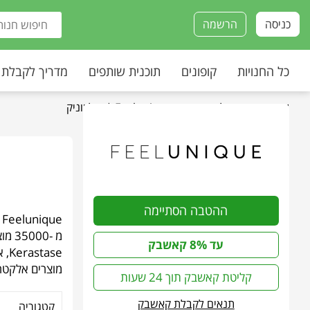
כניסה
הרשמה
כל החנויות
קופונים
תוכנית שותפים
מדריך לקבלת
עמוד הבית
»
כל החנויות
»
Feelunique | פיל יוניק
ההטבה הסתיימה
e
עד 8% קאשבק
מוצרים אלקטרוניים כמו
קליטת קאשבק תוך 24 שעות
תנאים לקבלת קאשבק
קטגוריה