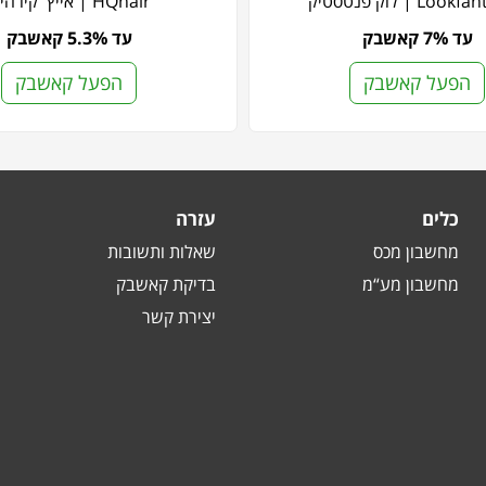
Loo | לוק פנטסטיק
HQhair | אייץ' קיו הייר
עד 7% קאשבק
עד 5.3% קאשבק
הפעל קאשבק
הפעל קאשבק
כלים
עזרה
מחשבון מכס
שאלות ותשובות
מחשבון מע“מ
בדיקת קאשבק
יצירת קשר