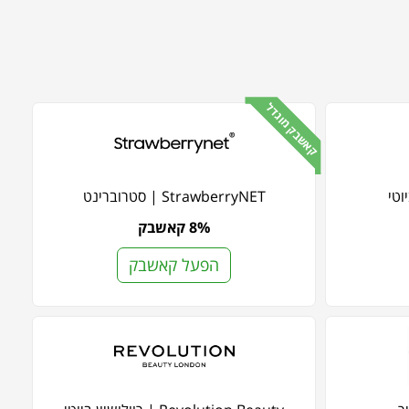
קאשבק מוגדל
StrawberryNET | סטרוברינט
8% קאשבק
הפעל קאשבק