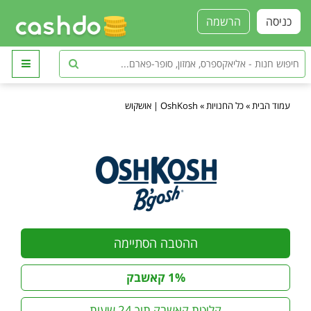
כניסה
הרשמה
עמוד הבית
»
כל החנויות
»
OshKosh | אושקוש
ההטבה הסתיימה
1% קאשבק
קליטת קאשבק תוך 24 שעות