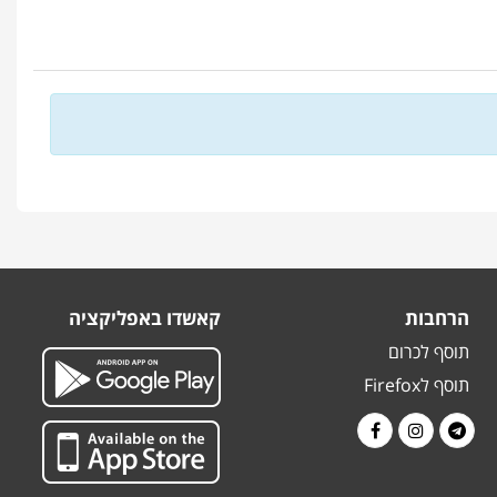
הרחבות
קאשדו באפליקציה
תוסף לכרום
תוסף לFirefox