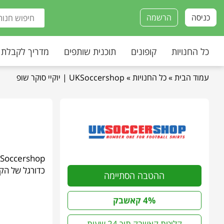
כניסה
הרשמה
כל החנויות
קופונים
תוכנית שותפים
מדריך לקבלת
עמוד הבית
»
כל החנויות
»
UKSoccershop | יוקיי סוקר שופ
כדורגל של הקב
ההטבה הסתיימה
4% קאשבק
קליטת קאשבק תוך 24 שעות