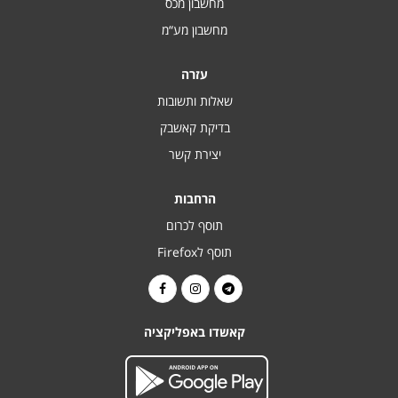
מחשבון מכס
מחשבון מע“מ
עזרה
שאלות ותשובות
בדיקת קאשבק
יצירת קשר
הרחבות
תוסף לכרום
תוסף לFirefox
קאשדו באפליקציה