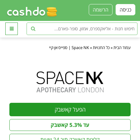
כניסה
הרשמה
עמוד הבית
»
כל החנויות
»
Space NK | ספייס אן-קיי
הפעל קאשבק
עד 5.3% קאשבק
קליטת קאשבק תוך 24 שעות