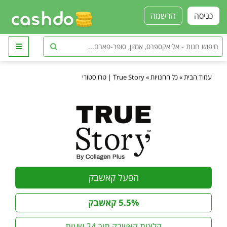
כניסה
הרשמה
עמוד הבית
»
כל החנויות
»
True Story | טרו סטורי
הפעל קאשבק
5.5% קאשבק
קליטת קאשבק תוך 24 שעות