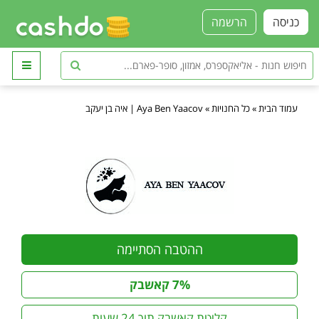
כניסה
הרשמה
עמוד הבית
»
כל החנויות
»
Aya Ben Yaacov | איה בן יעקב
ההטבה הסתיימה
7% קאשבק
קליטת קאשבק תוך 24 שעות