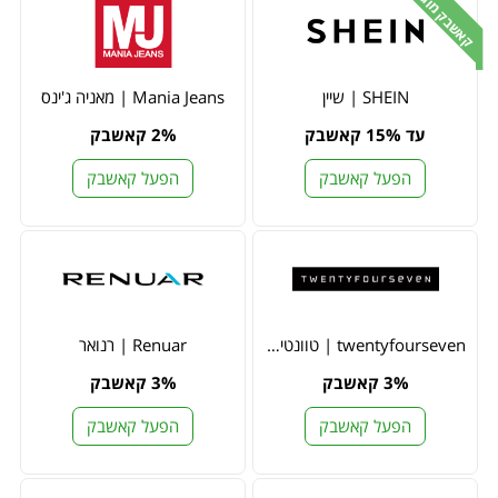
קאשבק מוגדל
SHEIN | שיין
Mania Jeans | מאניה ג'ינס
עד 15% קאשבק
2% קאשבק
הפעל קאשבק
הפעל קאשבק
twentyfourseven | טוונטי פור סבן
Renuar | רנואר
3% קאשבק
3% קאשבק
הפעל קאשבק
הפעל קאשבק