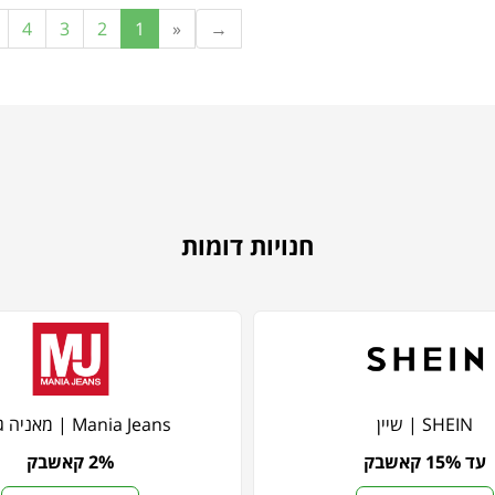
4
3
2
1
«
→
חנויות דומות
SHEIN | שיין
Mania Jeans | מאניה ג'ינס
עד 15% קאשבק
2% קאשבק