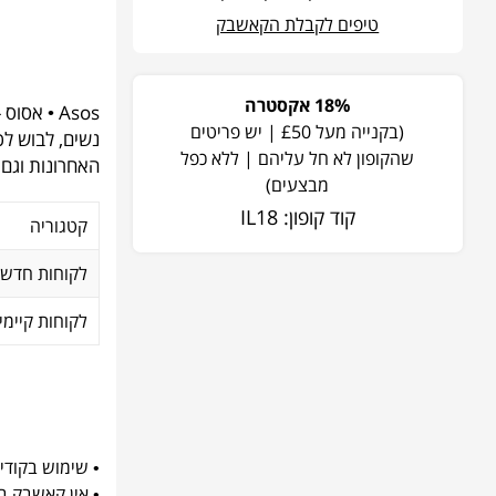
טיפים לקבלת הקאשבק
18% אקסטרה
Asos • א
(בקנייה מעל £50 | יש פריטים
נשים, לבוש לכ
שהקופון לא חל עליהם | ללא כפל
האחרונות וגם
מבצעים)
קוד קופון: IL18
קטגוריה
לקוחות חדשי
לקוחות קיימי
• שימוש בקודים
• אין קאשבק ב