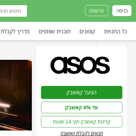
כניסה
הרשמה
כל החנויות
קופונים
תוכנית שותפים
מדריך לקבלת
עמוד הבית
»
כל החנויות
»
Asos | אסוס
הפעל קאשבק
עד 4% קאשבק
קליטת קאשבק תוך 24 שעות
תנאים לקבלת קאשבק