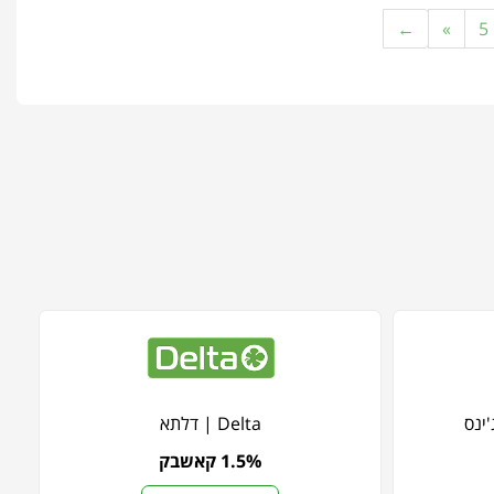
←
»
5
Delta | דלתא
1.5% קאשבק