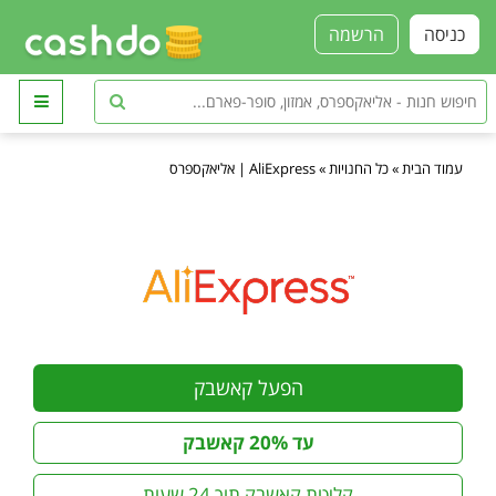
כניסה
הרשמה
עמוד הבית
»
כל החנויות
»
AliExpress | אליאקספרס
הפעל קאשבק
עד 20% קאשבק
קליטת קאשבק תוך 24 שעות