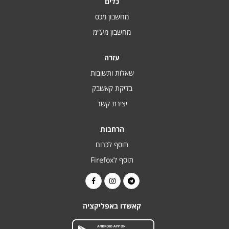
כלים
מחשבון מכס
מחשבון מע“מ
עזרה
שאלות ותשובות
בדיקת קאשבק
יצירת קשר
הרחבות
תוסף לכרום
תוסף לFirefox
קאשדו באפליקציה