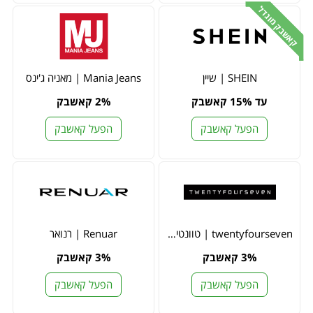
קאשבק מוגדל
SHEIN | שיין
Mania Jeans | מאניה ג'ינס
עד 15% קאשבק
2% קאשבק
הפעל קאשבק
הפעל קאשבק
twentyfourseven | טוונטי פור סבן
Renuar | רנואר
3% קאשבק
3% קאשבק
הפעל קאשבק
הפעל קאשבק