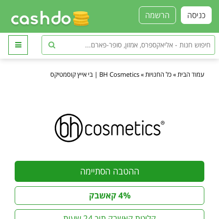
כניסה
הרשמה
עמוד הבית
»
כל החנויות
»
BH Cosmetics | בי אייץ קוסמטיקס
ההטבה הסתיימה
4% קאשבק
קליטת קאשבק תוך 24 שעות