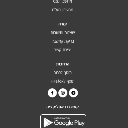
מחשבון מכס
מחשבון מע“מ
עזרה
שאלות ותשובות
בדיקת קאשבק
יצירת קשר
הרחבות
תוסף לכרום
תוסף לFirefox
קאשדו באפליקציה