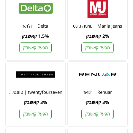
Mania Jeans | מאניה ג'ינס
Delta | דלתא
2% קאשבק
1.5% קאשבק
הפעל קאשבק
הפעל קאשבק
Renuar | רנואר
twentyfourseven | טוונטי פור סבן
3% קאשבק
3% קאשבק
הפעל קאשבק
הפעל קאשבק