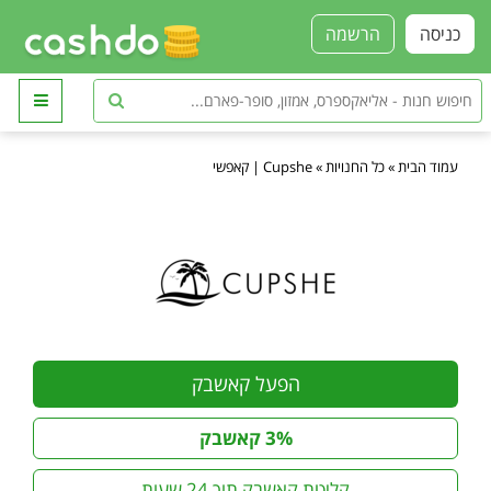
כניסה
הרשמה
עמוד הבית
»
כל החנויות
»
Cupshe | קאפשי
הפעל קאשבק
3% קאשבק
קליטת קאשבק תוך 24 שעות