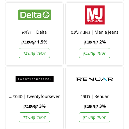
Mania Jeans | מאניה ג'ינס
Delta | דלתא
2% קאשבק
1.5% קאשבק
הפעל קאשבק
הפעל קאשבק
Renuar | רנואר
twentyfourseven | טוונטי פור סבן
3% קאשבק
3% קאשבק
הפעל קאשבק
הפעל קאשבק