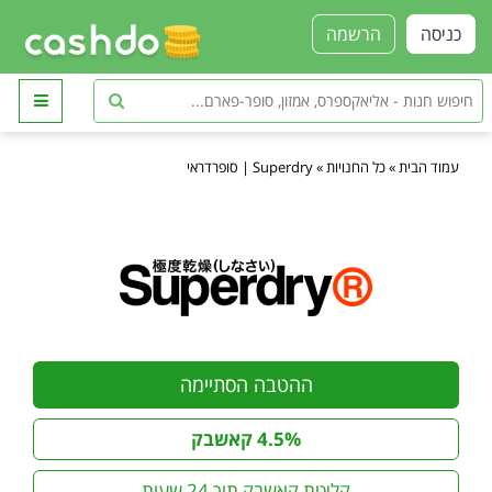
כניסה
הרשמה
עמוד הבית
»
כל החנויות
»
Superdry | סופרדראי
ההטבה הסתיימה
4.5% קאשבק
קליטת קאשבק תוך 24 שעות