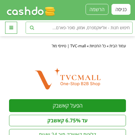
כניסה
הרשמה
עמוד הבית
»
כל החנויות
»
TVC-mall | טיויסי מול
הפעל קאשבק
עד 6.75% קאשבק
קליטת קאשבק תוך 24 שעות