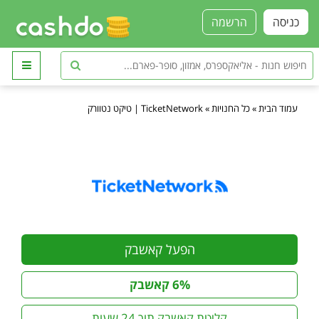
כניסה
הרשמה
עמוד הבית
»
כל החנויות
»
TicketNetwork | טיקט נטוורק
הפעל קאשבק
6% קאשבק
קליטת קאשבק תוך 24 שעות