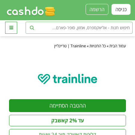
כניסה
הרשמה
עמוד הבית
»
כל החנויות
»
Trainline | טריינליין
ההטבה הסתיימה
עד 2% קאשבק
קליטת קאשבק תוך 24 שעות