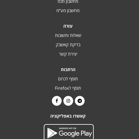
מחשבון מכס
מחשבון מע“מ
עזרה
שאלות ותשובות
בדיקת קאשבק
יצירת קשר
הרחבות
תוסף לכרום
תוסף לFirefox
קאשדו באפליקציה