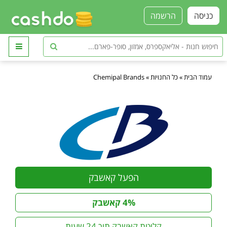
כניסה
הרשמה
עמוד הבית
»
כל החנויות
»
Chemipal Brands
הפעל קאשבק
4% קאשבק
קליטת קאשבק תוך 24 שעות