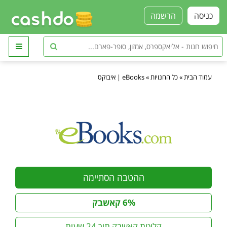
כניסה
הרשמה
עמוד הבית
»
כל החנויות
»
eBooks | איבוקס
ההטבה הסתיימה
6% קאשבק
קליטת קאשבק תוך 24 שעות