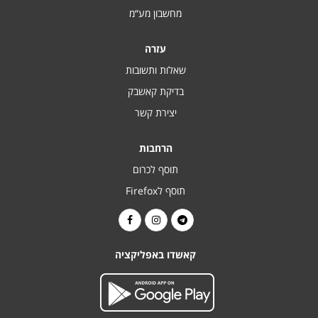
מחשבון מע“מ
עזרה
שאלות ותשובות
בדיקת קאשבק
יצירת קשר
הרחבות
תוסף לכרום
תוסף לFirefox
קאשדו באפליקציה