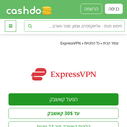
כניסה
הרשמה
עמוד הבית
»
כל החנויות
»
ExpressVPN
הפעל קאשבק
עד 30$ קאשבק
קליטת קאשבק תוך 24 שעות