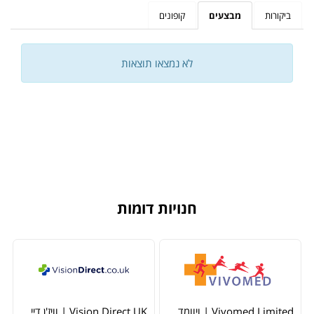
ביקורות
מבצעים
קופונים
לא נמצאו תוצאות
חנויות דומות
Vivomed Limited | ויוומד לימיטד
Vision Direct UK | וויז'ן דיירקט