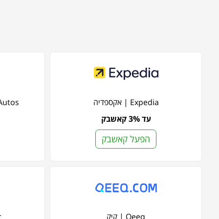
Expedia | אקספדיה
liday Autos
עד 3% קאשבק
הפעל קאשבק
Qeeq | קיק
r