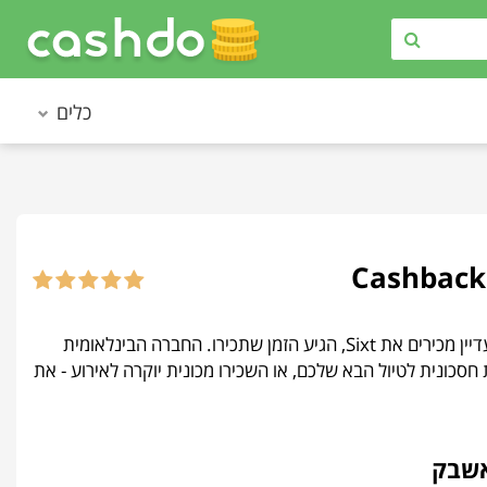
כלים
Sixt • סיקסט - צריכים רכב לזמן מוגבל? כבד לכם להחזיק רכב כל השנה? אם אינכם עדיין מכירים את Sixt, הגיע הזמן שתכירו. החברה הבינלאומית
רו מכונית חסכונית לטיול הבא שלכם, או השכירו מכונית יוקרה לאירוע - את
אשבק