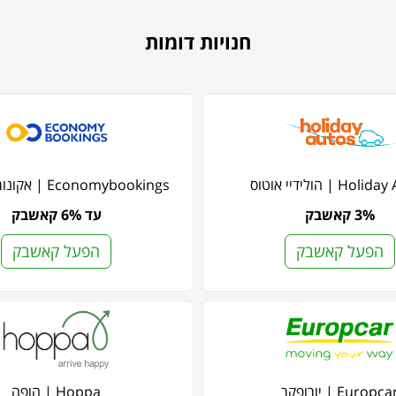
חנויות דומות
Ho | הולידיי אוטוס
Economybookings | אקונומי בוקינגס
3% קאשבק
עד 6% קאשבק
הפעל קאשבק
הפעל קאשבק
Europca | יורופקר
Hoppa | הופה