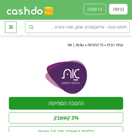
כניסה
הרשמה
עמוד הבית
»
כל החנויות
»
At4u | את
ההטבה הסתיימה
3% קאשבק
קליטת קאשבק תוך 24 שעות