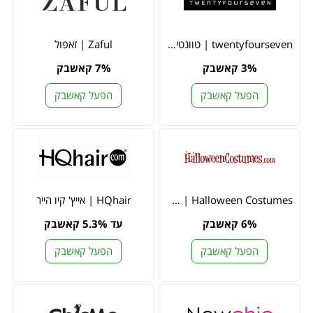
twentyfourseven | טוונטי פור סבן
Zaful | זאפול
3% קאשבק
7% קאשבק
הפעל קאשבק
הפעל קאשבק
Halloween Costumes | הלווין קוסטיומס
HQhair | אייץ' קיו הייר
6% קאשבק
עד 5.3% קאשבק
הפעל קאשבק
הפעל קאשבק