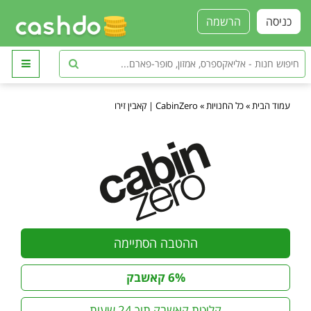
כניסה
הרשמה
עמוד הבית
»
כל החנויות
»
CabinZero | קאבין זירו
ההטבה הסתיימה
6% קאשבק
קליטת קאשבק תוך 24 שעות