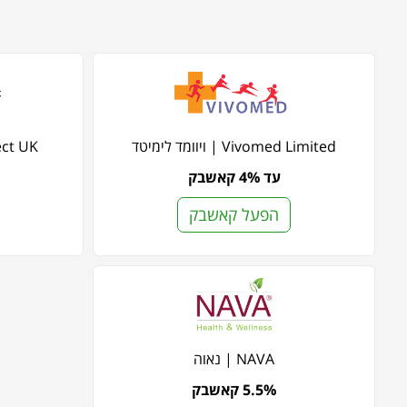
Vivomed Limited | ויוומד לימיטד
on Direct UK
עד 4% קאשבק
הפעל קאשבק
NAVA | נאוה
5.5% קאשבק