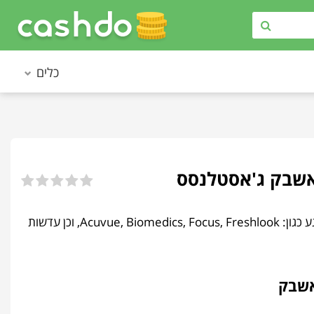
כלים
JustLenses • ג'אסטלנסס - החנות מציעה מגוון רחב של מותגים מוכרים לעדשות מגע כגון: Acuvue, Biomedics, Focus, Freshlook, וכן עדשות
אשבק