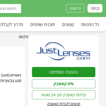
כניסה
הרשמה
כל החנויות
קופונים
תוכנית שותפים
מדריך לקבלת
עמוד הבית
»
כל החנויות
»
JustLenses | ג'אסטלנסס
ההטבה הסתיימה
מגע צבעוניות,
6% קאשבק
קליטת קאשבק תוך 24 שעות
תנאים לקבלת קאשבק