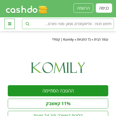
כניסה
הרשמה
עמוד הבית
»
כל החנויות
»
Komily | קומילי
ההטבה הסתיימה
11% קאשבק
קליטת קאשבק תוך 24 שעות