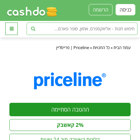
כניסה
הרשמה
עמוד הבית
»
כל החנויות
»
Priceline | פרייסליין
ההטבה הסתיימה
2% קאשבק
קליטת קאשבק תוך 24 שעות