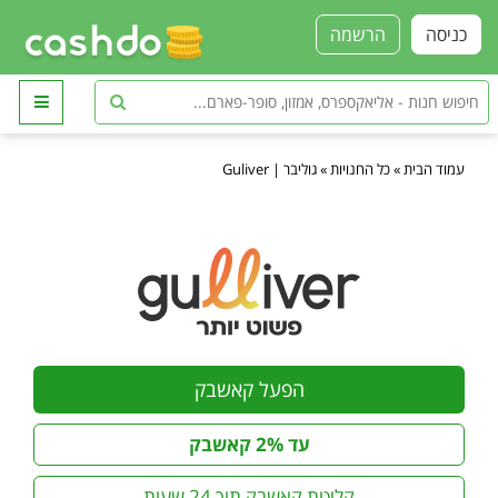
כניסה
הרשמה
עמוד הבית
»
כל החנויות
»
גוליבר | Guliver
הפעל קאשבק
עד 2% קאשבק
קליטת קאשבק תוך 24 שעות