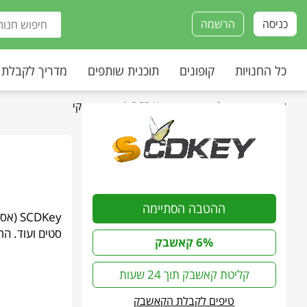
כניסה
הרשמה
כל החנויות
קופונים
תוכנית שותפים
מדריך לקבלת
עמוד הבית
»
כל החנויות
»
SCDKey | אס סי די קי
ההטבה הסתיימה
DKey
סטים ועוד. ה
6% קאשבק
קליטת קאשבק תוך 24 שעות
טיפים לקבלת הקאשבק