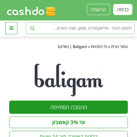
כניסה
הרשמה
עמוד הבית
»
כל החנויות
»
Baligam | באליגם
ההטבה הסתיימה
עד 3% קאשבק
קליטת קאשבק תוך 24 שעות