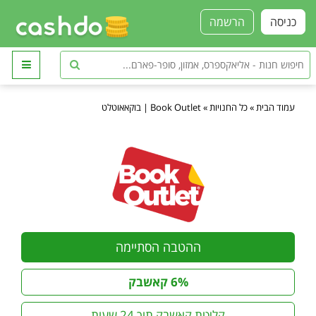
כניסה
הרשמה
עמוד הבית
»
כל החנויות
»
Book Outlet | בוקאאוטלט
ההטבה הסתיימה
6% קאשבק
קליטת קאשבק תוך 24 שעות