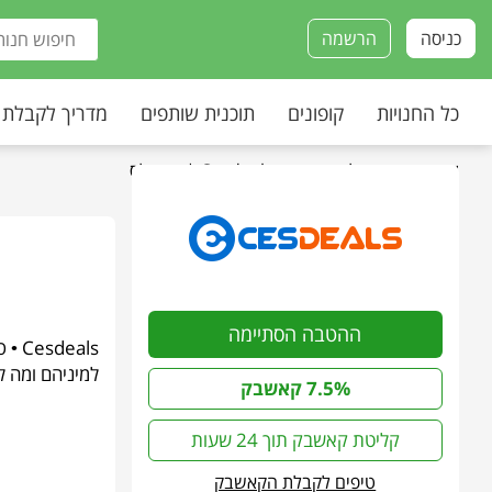
כניסה
הרשמה
כל החנויות
קופונים
תוכנית שותפים
מדריך לקבלת
עמוד הבית
»
כל החנויות
»
Cesdeals | ססדילס
ההטבה הסתיימה
למיניהם ומה ל
7.5% קאשבק
קליטת קאשבק תוך 24 שעות
טיפים לקבלת הקאשבק