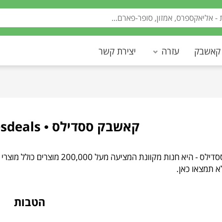
 קאשבק
עזרה
יצירת קשר
קאשבק ססדילס • Cashback Cesdeals
Cesdeals • ססדילס - היא חנות מקו
א תמצאו כאן.
הטבות