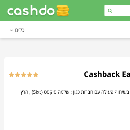
כלים
Easycar • איזיקאר - אחת הרשתות הגדולות בעולם להשכרת רכבים. החברה עובדת בשיתוף פעולה עם חברות כגון : שלמה סיקסט (Sixt) , הרץ