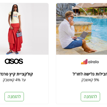
בילות גלישה לחו"ל
קולקציית קיץ טרנד
9% קאשבק
עד 4% קאשבק
להזמנה
להזמנה