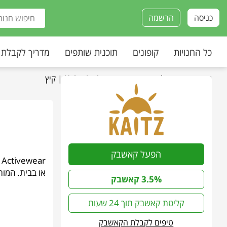
כניסה
הרשמה
כל החנויות
קופונים
תוכנית שותפים
מדריך לקבלת
עמוד הבית
»
כל החנויות
»
Kaitz Activewear | קיץ
הפעל קאשבק
או בבית. המות
3.5% קאשבק
קליטת קאשבק תוך 24 שעות
טיפים לקבלת הקאשבק