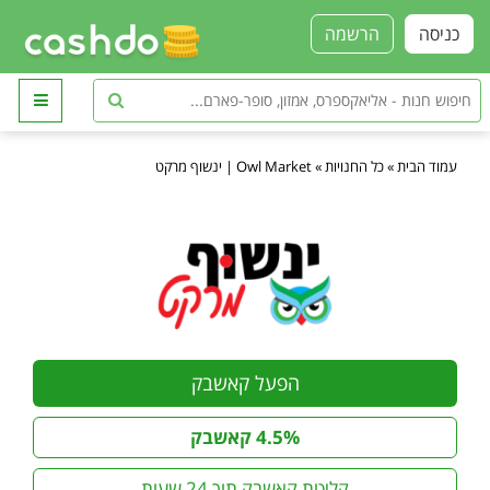
כניסה
הרשמה
עמוד הבית
»
כל החנויות
»
Owl Market | ינשוף מרקט
הפעל קאשבק
4.5% קאשבק
קליטת קאשבק תוך 24 שעות