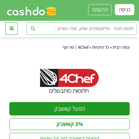
כניסה
הרשמה
עמוד הבית
»
כל החנויות
»
4Chef | פור שף
הפעל קאשבק
3% קאשבק
קליטת קאשבק תוך 24 שעות