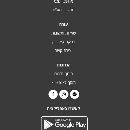
מחשבון מכס
מחשבון מע“מ
עזרה
שאלות ותשובות
בדיקת קאשבק
יצירת קשר
הרחבות
תוסף לכרום
תוסף לFirefox
קאשדו באפליקציה