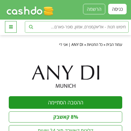
כניסה
הרשמה
עמוד הבית
»
כל החנויות
»
ANY DI | אני די
ההטבה הסתיימה
8% קאשבק
קליטת קאשבק תוך 24 שעות