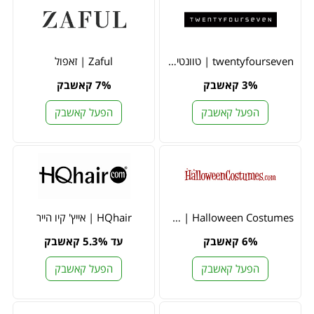
twentyfourseven | טוונטי פור סבן
Zaful | זאפול
3% קאשבק
7% קאשבק
הפעל קאשבק
הפעל קאשבק
Halloween Costumes | הלווין קוסטיומס
HQhair | אייץ' קיו הייר
6% קאשבק
עד 5.3% קאשבק
הפעל קאשבק
הפעל קאשבק