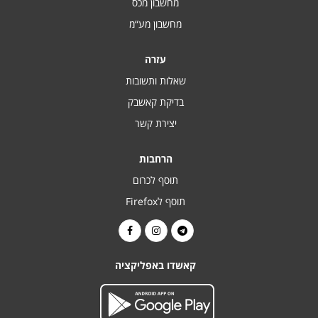
מחשבון מכס
מחשבון מע“מ
עזרה
שאלות ותשובות
בדיקת קאשבק
יצירת קשר
הרחבות
תוסף לכרום
תוסף לFirefox
קאשדו באפליקציה