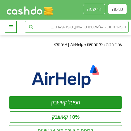
כניסה
הרשמה
עמוד הבית
»
כל החנויות
»
AirHelp | אייר הלפ
הפעל קאשבק
10% קאשבק
קליטת קאשבק תוך 24 שעות