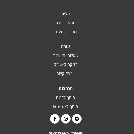
כלים
מחשבון מכס
מחשבון מע“מ
עזרה
שאלות ותשובות
בדיקת קאשבק
יצירת קשר
הרחבות
תוסף לכרום
תוסף לFirefox
קאשדו באפליקציה