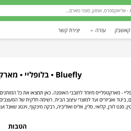
 קאשבק
עזרה
יצירת קשר
Bluefly • בלופליי • מארקטפלייס אופנה
B - בלופליי - מארקטפלייס מיוחד לחובבי האופנה. כאן תמצאו את כל המו
, ביגוד ואביזרים ועד למוצרי עיצוב הבית. רשימה חלקית של המעצבים ו
ין, סנט לורן, קלואי, סלין, אליס ואוליביה, רבקה מינקוף, וינטג שאנל וע
הטבות