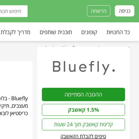
כניסה
הרשמה
כל החנויות
קופונים
תוכנית שותפים
מדריך לקבלת
עמוד הבית
»
כל החנויות
»
Bluefly - בלופליי
ההטבה הסתיימה
luefly
מעצבים, תיקים
1.5% קאשבק
כריסטיאן לובוט
קליטת קאשבק תוך 24 שעות
טיפים לקבלת הקאשבק