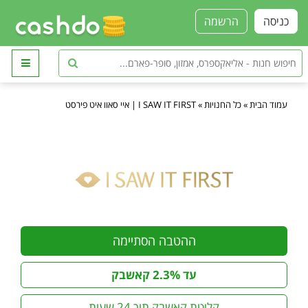
כניסה
הרשמה
עמוד הבית
»
כל החנויות
»
I SAW IT FIRST | איי סאוו איט פירסט
ההטבה הסתיימה
עד 2.3% קאשבק
קליטת קאשבק תוך 24 שעות