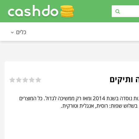
כלים
Ilvi (אילווי) — זוהי חנות המתמחה בייצור נעליים ותיקים איכותיים לגברים ונשים. החנות נוסדה בשנת 2014 ומאז רק ממשיכה לגדול. כל המוצרים
 בשלוש שפות: רוסית, אנגלית וטורקית.