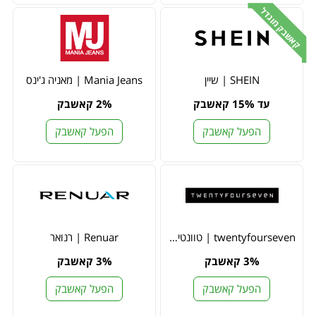
קאשבק מוגדל
SHEIN | שיין
Mania Jeans | מאניה ג'ינס
עד 15% קאשבק
2% קאשבק
הפעל קאשבק
הפעל קאשבק
twentyfourseven | טוונטי פור סבן
Renuar | רנואר
3% קאשבק
3% קאשבק
הפעל קאשבק
הפעל קאשבק