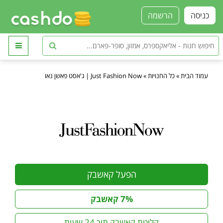
כניסה
הרשמה
עמוד הבית
»
כל החנויות
»
Just Fashion Now | ג'אסט פאשן נאו
הפעל קאשבק
7% קאשבק
קליטת קאשבק תוך 24 שעות