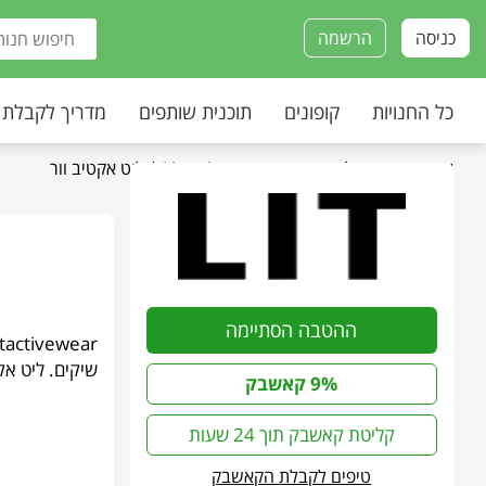
כניסה
הרשמה
כל החנויות
קופונים
תוכנית שותפים
מדריך לקבלת
עמוד הבית
»
כל החנויות
»
Litactivewear | ליט אקטיב וור
ההטבה הסתיימה
שיקים. ליט אקט
9% קאשבק
קליטת קאשבק תוך 24 שעות
טיפים לקבלת הקאשבק