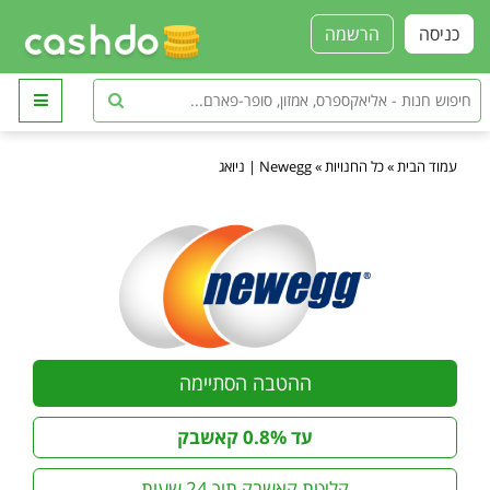
כניסה
הרשמה
עמוד הבית
»
כל החנויות
»
Newegg | ניואג
ההטבה הסתיימה
עד 0.8% קאשבק
קליטת קאשבק תוך 24 שעות