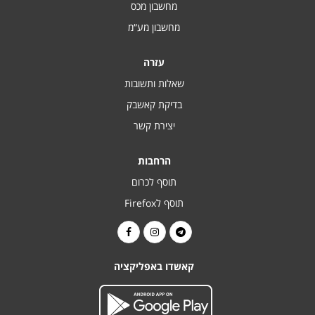
מחשבון מכס
מחשבון מע“מ
עזרה
שאלות ותשובות
בדיקת קאשבק
יצירת קשר
הרחבות
תוסף לכרום
תוסף לFirefox
קאשדו באפליקציה