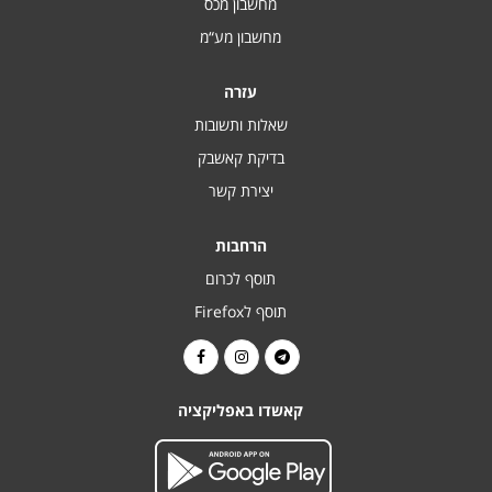
מחשבון מכס
מחשבון מע“מ
עזרה
שאלות ותשובות
בדיקת קאשבק
יצירת קשר
הרחבות
תוסף לכרום
תוסף לFirefox
קאשדו באפליקציה